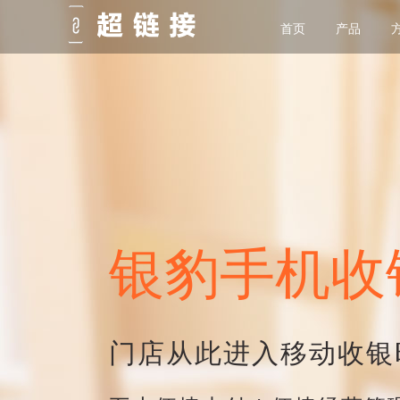
首页
产品
PC收银系统
直播系统
餐饮行业
新版供应链
iPad收银系统
短视频系统
中餐行业
ERP生产系统
安卓收银系统
在线教育系统
智慧商超
合伙人
手机收银系统
直播带货系统
零售便利
银豹手机收
自助点餐
一对一直播系统
烘焙行业
直播抓娃娃系统
咖啡茶饮
门店从此进入移动收银