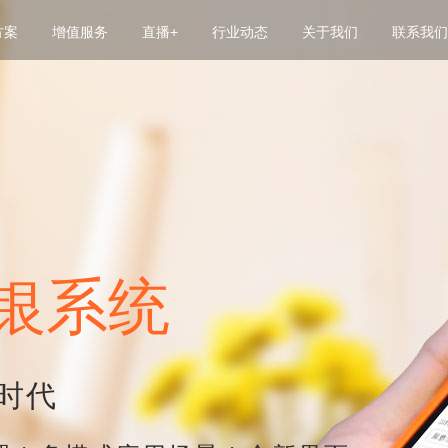
方案
增值服务
直播+
行业动态
关于我们
联系我们
云后台
教育直播系统
智能后厨
银豹付
银豹小程序
CDP营销中
我的店铺
财经直播系统
排队管理
银豹广告通
微信店铺
电子卡券
CRM小程序
购物直播系统
生鲜称重分拣
礼品卡小程序
点餐小程序
分享有礼
银豹门店助手
直播答题系统
连锁管理
外卖小程序
银系统
银豹巡店系统
直播小程序
智能监控
小程序直播
知识变现系统
分账系统
小程序拼单
美颜SDK
美食城小程序
时代
拼技能SNS