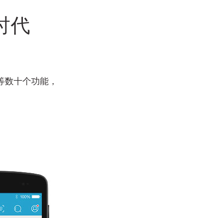
时代
。
等数十个功能，