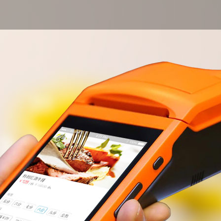
KDS电子厨显
人脸识别
AI慧眼收银
扫码购
RFID智能标签
银豹云值守